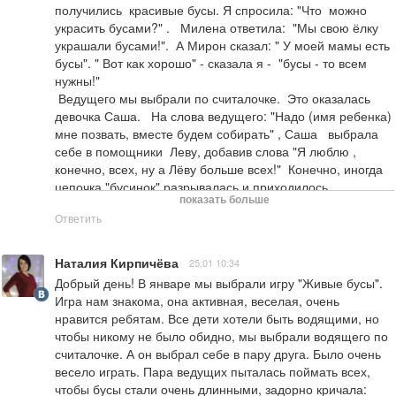
получились  красивые бусы. Я спросила: "Что  можно 
украсить бусами?" .   Милена ответила:  "Мы свою ёлку 
украшали бусами!".  А Мирон сказал: " У моей мамы есть 
бусы". " Вот как хорошо" - сказала я -  "бусы - то всем 
нужны!" 

 Ведущего мы выбрали по считалочке.  Это оказалась 
девочка Саша.   На слова ведущего: "Надо (имя ребенка) 
мне позвать, вместе будем собирать" , Саша   выбрала  
себе в помощники  Леву, добавив слова "Я люблю , 
конечно, всех, ну а Лёву больше всех!"  Конечно, иногда 
цепочка "бусинок" разрывалась и приходилось 
показать больше
напоминать детям, что "бусинки" не расцепляются и 
Ответить
продолжают собирать всех остальных.  Ведущие  Саша и 
Лёва догоняли "бусинки",  приговаривая:   "Сейчас 
поймаем!" , а убегающие "бусинки"  разбегались по снегу 
Наталия Кирпичёва
25.01 10:34
и в ответ кричали: "Не догоните, не догоните!"  
Добрый день! В январе мы выбрали игру "Живые бусы". 
Несомненно, эта игра заряжает позитивом всех детей, а 
Игра нам знакома, она активная, веселая, очень 
так же   развивает коммуникативные навыки общения, 
нравится ребятам. Все дети хотели быть водящими, но 
эмоциональную отзывчивость, внимание, и ловкость. 
чтобы никому не было обидно, мы выбрали водящего по 
Несомненно, эта игра очень хорошая, так как еще и учит 
считалочке. А он выбрал себе в пару друга. Было очень 
детей работать в команде!
весело играть. Пара ведущих пыталась поймать всех, 
чтобы бусы стали очень длинными, задорно кричала: 