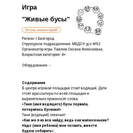
Игра
"Живые бусы"
Оставь комментарий!
Регион: г.Белгород.
Структурное подразделение: МБДОУ д/с №52.
Организатор игры: Павлюк Оксана Алексеевна.
Возрастная категория: 4+.
Оборудование: -.
Содержание
В центре игровой площадки стоит водящий. Дети
стоят врассыпную по всей площадке и
выразительно произносят слова:
«Таня (имя водящего) бусы порвала,
потерялись бусинки!»
Таня (водящий) отвечает:
«Как же я их все найду, ведь они малюсенькие?
Надо (имя ребенка) мне позвать, вместе
будем собирать».