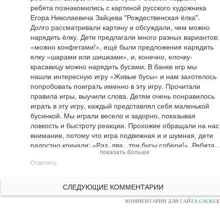
ребята познакомились с картиной русского художника 
Егора Николаевича Зайцева "Рождественская ёлка". 
Долго рассматривали картину и обсуждали, чем можно 
нарядить ёлку. Дети предлагали много разных вариантов: 
«можно конфетами!», ещё были предложения нарядить 
елку «шарами или шишками», и, конечно, елочку-
красавицу можно нарядить бусами. В банке игр мы 
нашли интересную игру «Живые бусы» и нам захотелось 
попробовать поиграть именно в эту игру. Прочитали 
правила игры, выучили слова. Детям очень понравилось 
играть в эту игру, каждый представлял себя маленькой 
бусинкой. Мы играли весело и задорно, показывая 
ловкость и быстроту реакции. Прохожие обращали на нас 
внимание, потому что игра подвижная и и шумная, дети 
радостно кричали: «Раз, два , три бусы собери!». Ребята 
показать больше
-бусинки отвечали : «Не догонишь! Не поймаешь!» Игра 
Ответить
так же укрепляет дружбу между ребятами. Спасибо за 
игру!
СЛЕДУЮЩИЕ КОММЕНТАРИИ
КОММЕНТАРИИ ДЛЯ САЙТА
CACKL
E