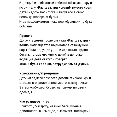
Водящий и выбранный ребенок образуют пару и
по сигналу
«Раз, два, три – лови!»
вместе ловят
детей - догоняют игрока и берут его в свою
цепочку «собирают бусы».
Игра продолжается, пока все «бусинки» не будут
собраны.
Правила
Догонять детей после сигнала
«Раз, два, три –
лови!»
Запрещается вырываться от ведущей
пары. Если ведущие устали или стало трудно
бегать, потому что много детей в цепочке,
водящие делают круг и говорят:
«Наши бусы хороши, потрудились от души!»
.
Усложнение/Упрощение
Дети младшего возраста догоняют «бусинку» и
отводят в определенное место «шкатулочку».
Затем «собирают бусы», например, по цвету
одежды.
Что развивает игра
Ловкость, быстроту, навыки бега, умение
действовать в команде, выразительность речи.