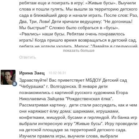
ребятам еще и поиграть в игру: «Живые бусы». Выучили 
слова и пошли гулять. Мы вышли за территорию детского 
сада в ближайший двор и начали играть. После слов: Раз, 
Два, Три, Лови! Дети кричали ведущему: "Не догонишь! 
Мы быстрые!" Сложно было собраться в «бусы». 
«Рвались» наши бусы. Ребятам очень понравилось 
играть! Когда пришло время возвращаться в детский сад, 
ребята не хотели уходить. Мирон: "Давайте в следующий 
показать больше
раз опять поиграем в эту игру". Максим: "В следующий 
Ответить
раз я точно всех догоню!"  Миша: "А я был самый 
быстрый!" Эмоций было много и мы обязательно еще 
поиграем а эту игру!
Ирина Заец
10.02 06:31
Здравствуйте! Вас приветствует МБДОУ Детский сад 
"Чебурашка" г. Волгодонска. В январе дети 
познакомились с картиной русского художника Егора 
Николаевича Зайцева "Рождественская ёлка".

Рассматривая картину,  дети стали рассуждать, как и чем 
они наряжают ёлку дома: шариками, игрушками, 
конфетками, мишурой, бусами и гирляндой. Из банка игр 
выбрали интересную игру "Живые бусы". Игру проводили 
на детской площадке за территорией детского сада. 
Изучили правила игры, выучили слова, выбрали 