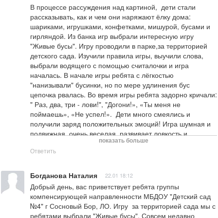
делает круг и говорит:

В процессе рассуждения над картиной,  дети стали 
"Наши бусы хороши,, потрудились от души!"

рассказывать, как и чем они наряжают ёлку дома: 
Игра прошла весело, интересно, азартно, дети были 
шариками, игрушками, конфетками, мишурой, бусами и 
довольные!

гирляндой. Из банка игр выбрали интересную игру 
Игра развивает ловкость, быстроту!

"Живые бусы". Игру проводили в парке,за территорией 
Спасибо за интересную игру!

детского сада. Изучили правила игры, выучили слова, 
Благодаря игре прогулка получилась

выбрали водящего с помощью считалочки и игра 
удачной!
началась. В начале игры ребята с лёгкостью 
"нанизывали" бусинки, но по мере удлинения бус 
цепочка рвалась. Во время игры ребята задорно кричали: 
" Раз, два, три - лови!", "Догони!», «Ты меня не 
поймаешь», «Не успел!».  Дети много смеялись и 
получили заряд положительных эмоций! Игра шумная и 
подвижная, очень веселая, развивает ловкость и 
показать больше
быстроту.  Направлена на укрепление взаимоотношений 
Ответить
в детском коллективе, в игровой атмосфере дети 
чувствуют себя раскрепощенно.  Спасибо за игру!
Богданова Наталия
22.01 18:12
Добрый день, вас приветствует ребята группы 
компенсирующей направленности МБДОУ "Детский сад 
№4" г Сосновый Бор, ЛО. Игру  за территорией сада мы с 
ребятами выбрали "Живые бусы". Совсем недавно 