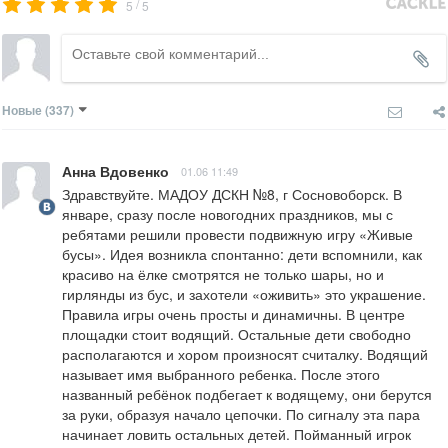
/
5
5
Новые
(337)
Анна Вдовенко
01.06 11:49
Здравствуйте. МАДОУ ДСКН №8, г Сосновоборск. В 
январе, сразу после новогодних праздников, мы с 
ребятами решили провести подвижную игру «Живые 
бусы». Идея возникла спонтанно: дети вспомнили, как 
красиво на ёлке смотрятся не только шары, но и 
гирлянды из бус, и захотели «оживить» это украшение. 
Правила игры очень просты и динамичны. В центре 
площадки стоит водящий. Остальные дети свободно 
располагаются и хором произносят считалку. Водящий 
называет имя выбранного ребенка. После этого 
названный ребёнок подбегает к водящему, они берутся 
за руки, образуя начало цепочки. По сигналу эта пара 
начинает ловить остальных детей. Пойманный игрок 