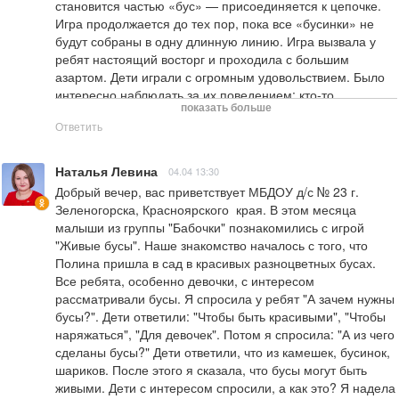
становится частью «бус» — присоединяется к цепочке. 
Игра продолжается до тех пор, пока все «бусинки» не 
будут собраны в одну длинную линию. Игра вызвала у 
ребят настоящий восторг и проходила с большим 
азартом. Дети играли с огромным удовольствием. Было 
интересно наблюдать за их поведением: кто-то 
показать больше
попадался в цепочку очень быстро, а за более ловкими и 
Ответить
смекалистыми «бусинками» приходилось побегать всей 
командой. Эта игра отлично развивает скорость реакции, 
умение работать в команде и просто дарит массу 
Наталья Левина
04.04 13:30
положительных эмоций.
Добрый вечер, вас приветствует МБДОУ д/с № 23 г. 
Зеленогорска, Красноярского  края. В этом месяца 
малыши из группы "Бабочки" познакомились с игрой 
"Живые бусы". Наше знакомство началось с того, что 
Полина пришла в сад в красивых разноцветных бусах. 
Все ребята, особенно девочки, с интересом 
рассматривали бусы. Я спросила у ребят "А зачем нужны 
бусы?". Дети ответили: "Чтобы быть красивыми", "Чтобы 
наряжаться", "Для девочек". Потом я спросила: "А из чего 
сделаны бусы?" Дети ответили, что из камешек, бусинок, 
шариков. После этого я сказала, что бусы могут быть 
живыми. Дети с интересом спросили, а как это? Я надела 