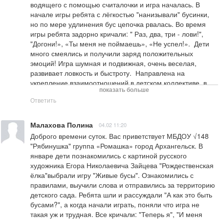
водящего с помощью считалочки и игра началась. В 
начале игры ребята с лёгкостью "нанизывали" бусинки, 
но по мере удлинения бус цепочка рвалась. Во время 
игры ребята задорно кричали: " Раз, два, три - лови!", 
"Догони!», «Ты меня не поймаешь», «Не успел!».  Дети 
много смеялись и получили заряд положительных 
эмоций! Игра шумная и подвижная, очень веселая, 
развивает ловкость и быстроту.  Направлена на 
укрепление взаимоотношений в детском коллективе, в 
показать больше
игровой атмосфере дети чувствуют себя раскрепощенно.  
Ответить
Спасибо за игру!
Малахова Полина
04.02 11:20
Доброго времени суток. Вас приветствует МБДОУ √148 
"Рябинушка" группа «Ромашка» город Архангельск. В 
январе дети познакомились с картиной русского 
художника Егора Николаевича Зайцева "Рождественская 
ёлка"выбрали игру "Живые бусы". Ознакомились с 
правилами, выучили слова и отправились за территорию 
детского сада. Ребята шли и рассуждали "А как это быть 
бусами?", а когда начали играть, поняли что игра не 
такая уж и трудная. Все кричали: "Теперь я", "И меня 