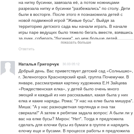
на нитку бусинки, завязала её, а потом ножницами 
разрезала нитку и бусинки "разбежались" по столу. Дети 
были в восторге. После этого я познакомила детей с 
новой подвижной игрой "Живые бусы". Выйдя за 
территорию детского сада мы начали играть. В начале 
игры паре ведущих было тяжело бегать вместе, взявшись 
за руки, собирать "бусинки", но чем больше детей 
показать больше
собиралось в бусы тем, легче было продолжать собирать. 
Ответить
Игра развивает координацию движений, быстроту, 
ловкость.
Наталья Григорчук
30.03 05:12
Добрый день. Вас приветствует детский сад «Солнышко», 
г. Зеленогорск Красноярский край, группа Почемучки. В 
январе, рассматривая картину художника Е.Н Зайцева 
«Рождественская елка», у детей было очень много 
эмоций и каждый из них рассказывал, какая была у них 
елка и какие наряды. Рома: "У нас на елке была мишура". 
Миша: "А у нас разноцветная гирлянда и она так 
сверкала!" А затем я ребятам задала вопрос: А были ли у 
вас на елке бусы? Мирон: "Нет". Тогда я предложила 
сделать для елочки бусы из бумаги в группе и нарядить 
елочку еще и бусами. В процессе работы я предложила 