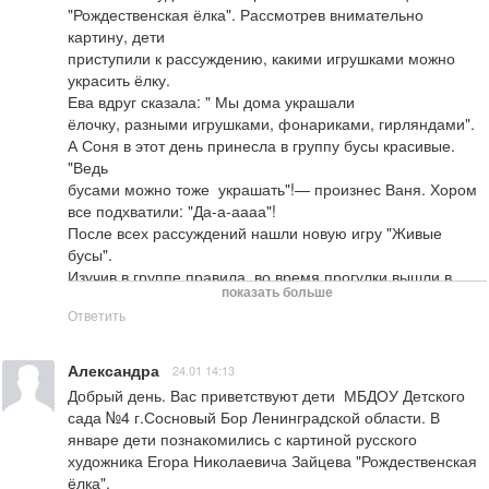
"Рождественская ёлка". Рассмотрев внимательно 
картину, дети

приступили к рассуждению, какими игрушками можно 
украсить ёлку.

Ева вдруг сказала: " Мы дома украшали 

ёлочку, разными игрушками, фонариками, гирляндами". 
А Соня в этот день принесла в группу бусы красивые. 
"Ведь

бусами можно тоже  украшать"!— произнес Ваня. Хором 
все подхватили: "Да-а-аааа"!

После всех рассуждений нашли новую игру "Живые 
бусы".

Изучив в группе правила, во время прогулки вышли в 
показать больше
соседний двор

Ответить
играть. Дети встали врассыпную по площадке, и 
проговаривая слова: "Раз, два, три, лови, бусы собери! 
"Водящий бежит, кричит, догоняет.

Александра
24.01 14:13
А дети-" бусинки" отвечают:" Не поймаешь, не поймаешь! 
Добрый день. Вас приветствуют дети  МБДОУ Детского 
"

сада №4 г.Сосновый Бор Ленинградской области. В 
Дети бежали, смеялись, падали, кричали.

январе дети познакомились с картиной русского 
Водящему нелегко было догонять, потому

художника Егора Николаевича Зайцева "Рождественская 
что детей было много и много было снега, водящий 
ёлка".
