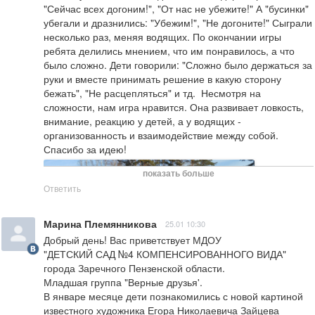
"Сейчас всех догоним!", "От нас не убежите!" А "бусинки" 
убегали и дразнились: "Убежим!", "Не догоните!" Сыграли 
несколько раз, меняя водящих. По окончании игры 
ребята делились мнением, что им понравилось, а что 
было сложно. Дети говорили: "Сложно было держаться за 
руки и вместе принимать решение в какую сторону 
бежать", "Не расцепляться" и тд.  Несмотря на 
сложности, нам игра нравится. Она развивает ловкость, 
внимание, реакцию у детей, а у водящих - 
организованность и взаимодействие между собой. 
Спасибо за идею!
показать больше
Ответить
Марина Племянникова
25.01 10:30
Добрый день! Вас приветствует МДОУ

"ДЕТСКИЙ САД №4 КОМПЕНСИРОВАННОГО ВИДА" 
города Заречного Пензенской области.

Младшая группа "Верные друзья'.

В январе месяце дети познакомились с новой картиной 
известного художника Егора Николаевича Зайцева 