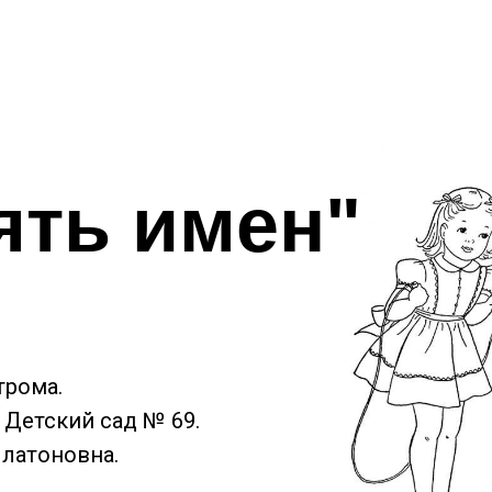
ять имен"
трома.
Детский сад № 69.
Платоновна.