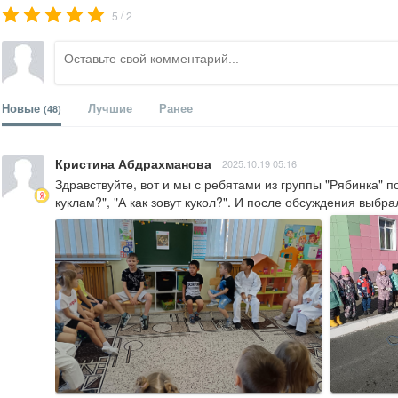
/
5
2
Новые
Лучшие
Ранее
(48)
Кристина Абдрахманова
2025.10.19 05:16
Здравствуйте, вот и мы с ребятами из группы "Рябинка" п
куклам?", "А как зовут кукол?". И после обсуждения выб