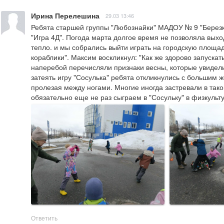
Ирина Перелешина
29.03 13:46
Ребята старшей группы "Любознайки" МАДОУ № 9 "Березк
"Игра 4Д". Погода марта долгое время не позволяла выхо
тепло. и мы собрались выйти играть на городскую площа
кораблики". Максим воскликнул: "Как же здорово запускат
наперебой перечисляли признаки весны, которые увидели 
затеять игру "Сосулька" ребята откликнулись с большим 
пролезая между ногами. Многие иногда застревали в так
обязательно еще не раз сыграем в "Сосульку" в физкульт
Ответить