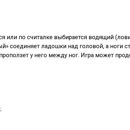
ся или по считалке выбирается водящий (лов
й» соединяет ладошки над головой, а ноги с
проползет у него между ног. Игра может про
.