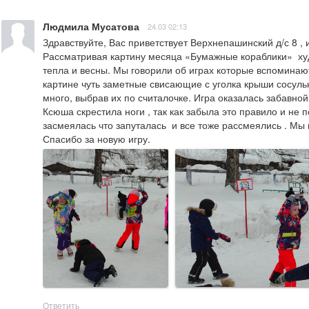
Людмила Мусатова
24.03 02:13
Здравствуйте, Вас приветствует Верхнепашинский д/с 8 , и
Рассматривая картину месяца «Бумажные кораблики»  худо
тепла и весны. Мы говорили об играх которые вспоминают
картине чуть заметные свисающие с уголка крыши сосульки
много, выбрав их по считалочке. Игра оказалась забавной
Ксюша скрестила ноги , так как забыла это правило и не п
засмеялась что запуталась  и все тоже рассмеялись . Мы
Спасибо за новую игру.
Ответить