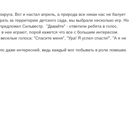
уга. Вот и настал апрель, а природа все никак нас не балует 
рать за территорию детского сада, мы выбрали несколько игр. Но 
предложил Сильвестр.  "Давайте" - ответили ребята в голос. 
 в нее играют, порой кажется что все с большим интересом. 

еселые голоса: "Спасите меня", "Ура! Я успел спасти!", "А я не 
ало даже интересней, ведь каждый мог побывать в роли ловишки. 