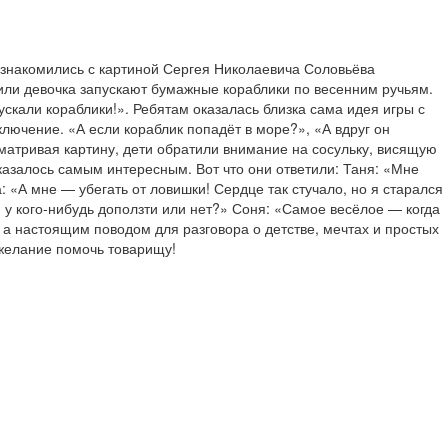
ознакомились с картиной Сергея Николаевича Соловьёва 
или девочка запускают бумажные кораблики по весенним ручьям. 
скали кораблики!». Ребятам оказалась близка сама идея игры с 
лючение. «А если кораблик попадёт в море?», «А вдруг он 
матривая картину, дети обратили внимание на сосульку, висящую 
казалось самым интересным. Вот что они ответили: Таня: «Мне 
«А мне — убегать от ловишки! Сердце так стучало, но я старался 
у кого-нибудь доползти или нет?» Соня: «Самое весёлое — когда 
 а настоящим поводом для разговора о детстве, мечтах и простых 
 желание помочь товарищу!