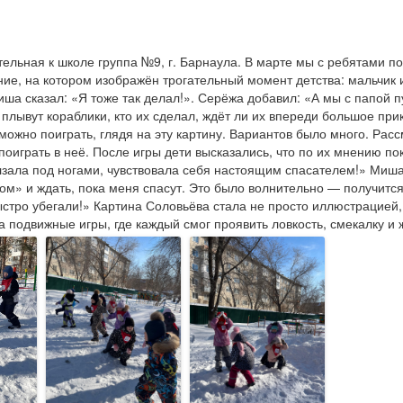
ельная к школе группа №9, г. Барнаула. В марте мы с ребятами п
ие, на котором изображён трогательный момент детства: мальчик 
ша сказал: «Я тоже так делал!». Серёжа добавил: «А мы с папой пу
плывут кораблики, кто их сделал, ждёт ли их впереди большое прик
можно поиграть, глядя на эту картину. Вариантов было много. Расс
поиграть в неё. После игры дети высказались, что по их мнению по
лзала под ногами, чувствовала себя настоящим спасателем!» Миша: 
м» и ждать, пока меня спасут. Это было волнительно — получится 
ыстро убегали!» Картина Соловьёва стала не просто иллюстрацией,
а подвижные игры, где каждый смог проявить ловкость, смекалку и