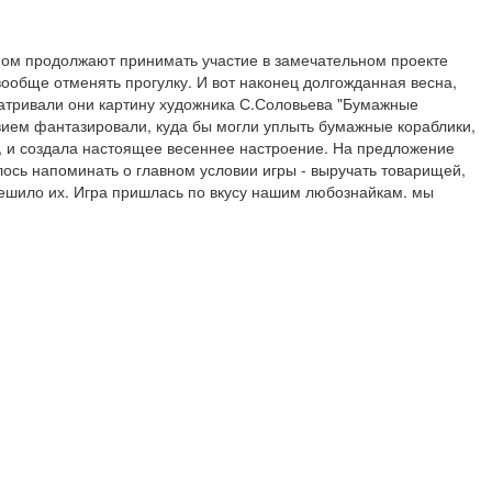
ом продолжают принимать участие в замечательном проекте 
ообще отменять прогулку. И вот наконец долгожданная весна, 
атривали они картину художника С.Соловьева "Бумажные 
ствием фантазировали, куда бы могли уплыть бумажные кораблики, 
а, и создала настоящее весеннее настроение. На предложение 
лось напоминать о главном условии игры - выручать товарищей, 
ешило их. Игра пришлась по вкусу нашим любознайкам. мы 