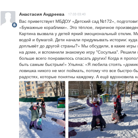
Анастасия Андреева
17.03 03:40
Вас приветствует МБДОУ «Детский сад №172», подготовит
«Бумажные кораблики». Это тёплое, лиричное произведен
Картина вызвала у детей яркий эмоциональный отклик. Ми
водой и бумагой. Дети начали придумывать истории: куда 
доплывёт до другой страны?» Мы обсудили, в какие игры 
на доме, и вспомнили знакомую игру "Сосулька". Решили 
больше всего понравилось спасать других! Когда я пропо
быть самым быстрым!» Ульяна: «Я любила стоять «домико
ловишка никого не мог поймать, потому что все быстро-б
радостях, которые понятны каждому. А ещё вдохновила н