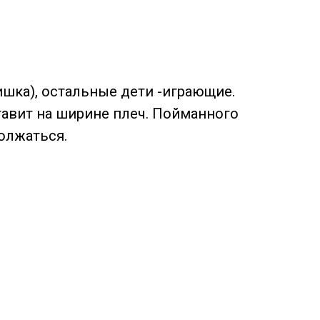
ишка), остальные дети -играющие.
тавит на ширине плеч. Пойманного
должаться.