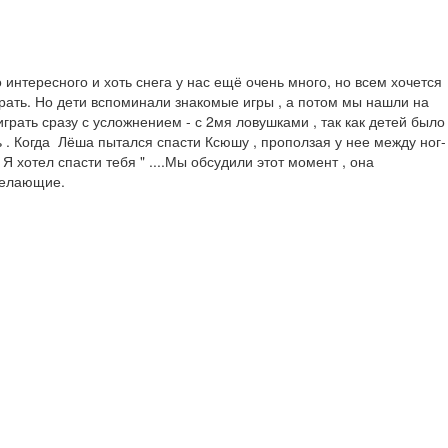
нтересного и хоть снега у нас ещё очень много, но всем хочется 
рать. Но дети вспоминали знакомые игры , а потом мы нашли на 
грать сразу с усложнением - с 2мя ловушками , так как детей было 
 . Когда  Лёша пытался спасти Ксюшу , проползая у нее между ног- 
 хотел спасти тебя " ....Мы обсудили этот момент , она 
елающие. 
