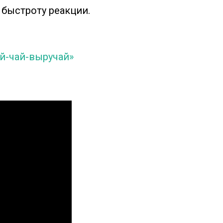
 быстроту реакции.
й-чай-выручай»