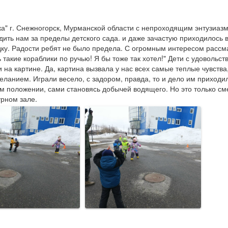
а" г. Снежногорск, Мурманской области с непроходящим энтузиазм
дить нам за пределы детского сада. и даже зачастую приходилось в
дку. Радости ребят не было предела. С огромным интересом рассм
ь такие кораблики по ручью! Я бы тоже так хотел!" Дети с удоволь
на картине. Да, картина вызвала у нас всех самые теплые чувств
желанием. Играли весело, с задором, правда, то и дело им приходи
ом положении, сами становясь добычей водящего. Но это только см
урном зале.