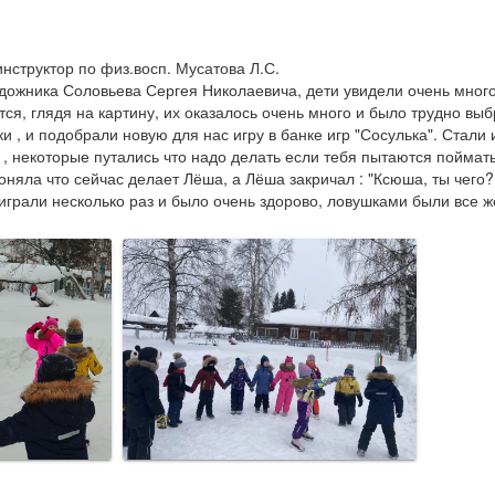
нструктор по физ.восп. Мусатова Л.С.

жника Соловьева Сергея Николаевича, дети увидели очень много и
ся, глядя на картину, их оказалось очень много и было трудно выб
 , и подобрали новую для нас игру в банке игр "Сосулька". Стали и
 , некоторые путались что надо делать если тебя пытаются поймать
оняла что сейчас делает Лёша, а Лёша закричал : "Ксюша, ты чего? Я
 играли несколько раз и было очень здорово, ловушками были все ж