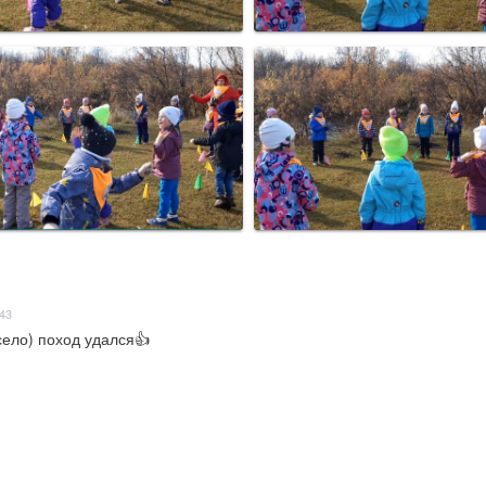
:43
село) поход удался👍