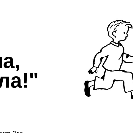
а,
ла!
"