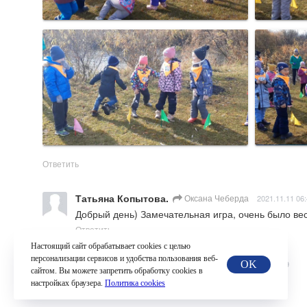
Ответить
Татьяна Копытова.
Оксана Чеберда
2021.11.11 06
Добрый день) Замечательная игра, очень было ве
Ответить
Настоящий сайт обрабатывает сookies с целью
персонализации сервисов и удобства пользования веб-
Жанна Титова
Оксана Чеберда
2021.10.13 15:29
OK
сайтом. Вы можете запретить обработку сookies в
Здорово, молодцы👍😃
настройках браузера.
Политика cookies
Ответить