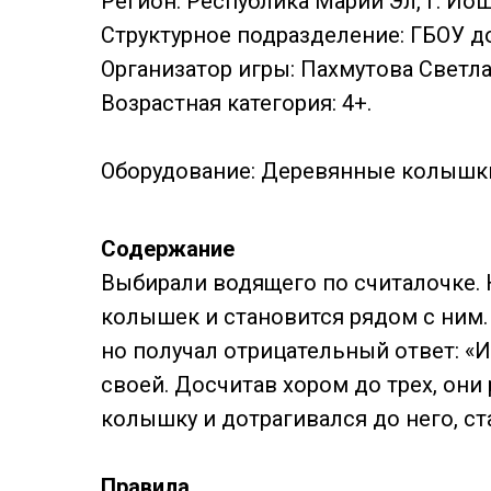
Регион: Республика Марий Эл, г. Йош
Структурное подразделение: ГБОУ д
Организатор игры: Пахмутова Светл
Возрастная категория: 4+.
Оборудование: Деревянные колышки
Содержание
Выбирали водящего по считалочке. 
колышек и становится рядом с ним. 
но получал отрицательный ответ: «Ид
своей. Досчитав хором до трех, они
колышку и дотрагивался до него, с
Правила