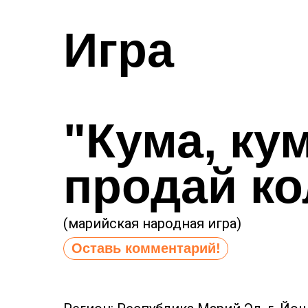
Игра
"Кума,
кум
продай ко
(марийская народная игра)
Оставь комментарий!