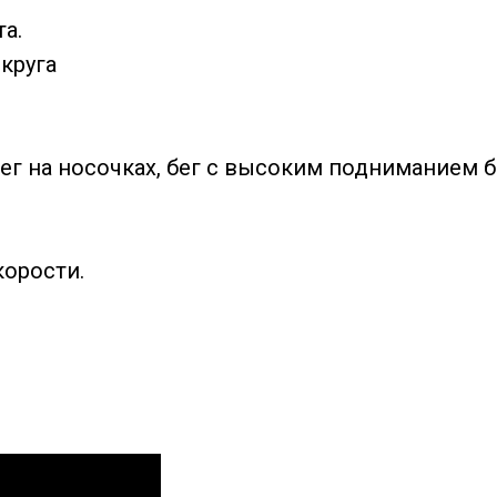
а.
круга
г на носочках, бег с высоким подниманием бе
корости.