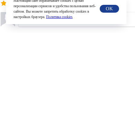
Настоящий сайт обрабатывает сookies с целью
/
4.1
8
персонализации сервисов и удобства пользования веб-
OK
сайтом. Вы можете запретить обработку сookies в
настройках браузера.
Политика cookies
Новые
Лучшие
Ранее
(176)
Любовь
29.05 10:02
Добрый день! Вас приветствует детский сад №42 города Н
Алиса приметила в группе корзинку с шишками и предложи
площадку за территорию детского сада.

Каждый из детей наперебой кричали: «Я буду гномом!», а
Гном раздал всем шишки и сказал: «Я буду самым быстрым
шишки, она расстроилась, что ей нужно покинуть игру. Ту
игры. 

Игра буквально захватила детей. С восторгом и азартом о
Спасибо за увлекательную игру!