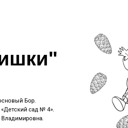
шишки"
Сосновый Бор.
«Детский сад № 4».
а Владимировна.